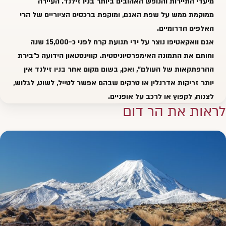
מיעדי התיירות והנופש האהובים ביותר בניו זילנד. העיירה
ממוקמת ממש על שפת האגם, ומוקפת ברכסים הציוריים של הרי
האלפים הדרומיים.
אגם וואקאטיפו נוצר על ידי תנועת קרח לפני כ-15,000 שנה
וחותם את התמונה האימפרסיוניסטית.
קווינסטאון
הידועה כ"בירת
ההרפתקאות של העולם", ואכן, בשום מקום אחר בניו זילנד אין
יותר זריקות אדרנלין או טרקים שבהם אפשר לטייל, לשוט, לגלוש,
לצנוח, לקפוץ או לרכב על אופניים.
לראות את הר דום