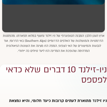
ארץ הענן הלבן: המבנה הטופוגרפי של ניו זילנד נחשף במלוא תפארתו. מהפסגות
הדרמטיות והמושלגות של האלפים הדרומיים (Southern Alps) באי הדרומי, ועד
לגבעות והמישורים של האי הצפוני, המפה הזו מציגה את השונות הגיאולוגית
המדהימה שהופכת את המדינה הזו ליעד טיולים כה ייחודי.
ניו-זילנד 10 דברים שלא כדאי
לפספס
ניו זילנד מתוארת לעתים קרובות כיעד חלומי, והיא נמצאת