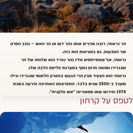
הר נראוהי, רובנו מכירים אותו כהר דום או הר האש – כוכב הסרט
שר הטבעות. גם במציאות הוא כזה.
נראוהי, אף שמתייחסים אליו כהר נפרד הוא שלוחה של
הר
טונגרירו
ומהווה חרוט נוסף במערכת פליטת הלבה שלו.
נראוהי הוא הצעיר מבין הרי הגעש ב
פארק הלאומי טונגרירו
וגילו
מוערך ב-2500 שנים בלבד. התפרצותו האחרונה אירעה בשנת
1978 ופירוש שמו ממאורית: "אש וולקנית".
לטפס על קרחון