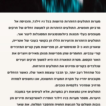
מערות התולעים הזוהרות פרושות בכל ניו זילנד, והכניסה אל
מרביתן חופשית. התולעים הזוהרות הן למעשה זחלים של חרקים
מעופפים בעלי תכונות
ביולומנסנציות
המסוגלות ליצור אור.
התולעים הזוהרות
והזעירות הללו הן בקושי בעובי של אטרייה,
שאורכן הוא כ-3 סנטימטרים. הן מפרישות מעין קורים המזכירים
קורי עכביש. החומרים שהן מפרישות מגופן מאירים ויוצרים את
האור הקסום. מטרת התאורה הזו היא למשוך חרקים זעירים
שנלכדים בקורים ומזינים את התולעים הזורחות.
ככל שהזחל רעב יותר, כך תגבר עוצמת האור שלו. כאשר הזחלים
מקובצים יחדיו על תקרת המערה החשוכה, אנו נחשפים למחזה
מרהיב שמזכיר גלקסיות כוכבים.
התולעים אינן נמצאות רק במערות, אלא לעיתים אף במעבה
היערות. מספר מערות בניו זילנד הוסדרו לאטרקציות תיירים והן
גובות תשלום על הנגשת החוויה וההסבר המלווה. את שאר