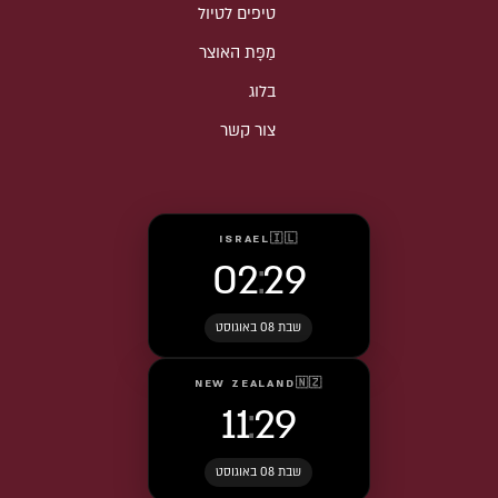
טיפים לטיול
מַפָּת האוצר
בלוג
צור קשר
ISRAEL
🇮🇱
02
:
29
שבת 08 באוגוסט
NEW ZEALAND
🇳🇿
11
:
29
שבת 08 באוגוסט