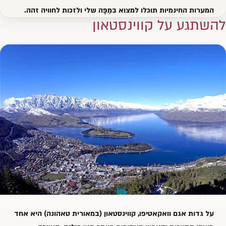
המערות החינמיות תוכלו למצוא
במַפָּה שלי
ולזכות לחוויה זהה.
להשתגע על קווינסטאון
על גדות אגם וואקאטיפו, קווינסטאון (במאורית טאהונה) היא אחד