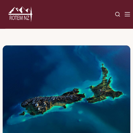
Ski
t
conten