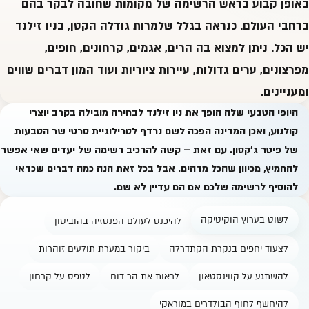
באופן קבוע בראש הרשימה של מקומות שחובה לבקר בהם
ברחבי העולם. כנראה בגלל שלמרות גודלה הקטן, בניו זילנד
יש הכל. ניתן למצוא בה הרים, אגמים, קרחונים, חופים,
מפרצונים, ערים גדולות, עיירות ציוריות ועוד המון דברים שווים
ומעניינים.
היופי הטבעי שלה הופך את ניו זילנד לבחירה מובילה בקרב יוצרי
קולנוע, ואכן המדינה הפכה לשם נרדף לטרילוגיית סרטי שר הטבעות
של פיטר ג'קסון. עם זאת – קשה להרכיב רשימה של יעדים שאי אפשר
להחמיץ, מכיוון שהכל מדהים. אבל בכל זאת הנה כמה דברים שכדאי
להוסיף לרשימה שלכם אם הם עדיין לא שם.
לשוט בערוץ הוקיטיקה
להיכנס לעולם הפנטזיה בהוביטון
לצעוד יחפים בנקרת הקתדרלה
ביקור במערת תולעים זוהרות
להשתגע על קווינסטאון
לראות את הר דום
לטפס על קרחון
להיחשף לחוף הבולדרים במוראקי