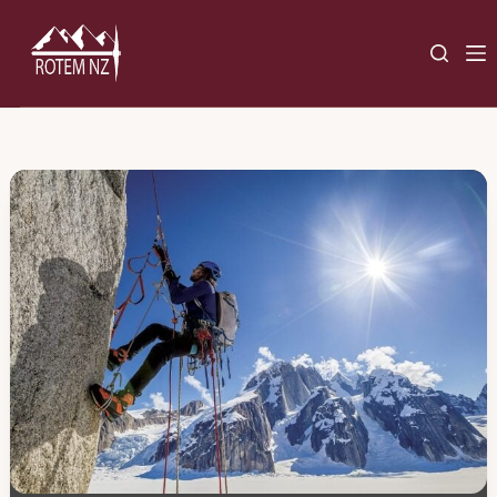
Ski
t
conten