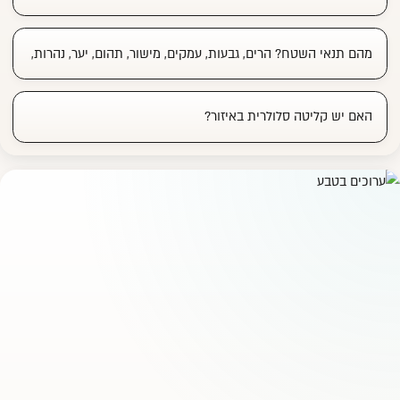
מהם תנאי השטח? הרים, גבעות, עמקים, מישור, תהום, יער, נהרות,
האם יש קליטה סלולרית באיזור?