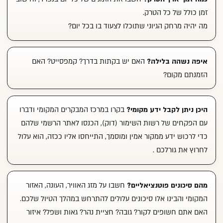
זמן כולל של כל הטרק.
מה יהיה מרחק הגיוני שתוכלו לצעוד בו בכל יום?
איפה נשהה בלילה?
האם יש בקתות בדרך? קמפסייט? האם
הזמנתם מקום?
היכן ניתן לקבל ידע מקומי?
בקרו במרכז המבקרים המקומי ודברו
עם הפקחים של רשות השימור (דוק), הכנסו
לאתר הרשמי
שלהם
כדי לרכוש ידע ממקור אמין ומוסמך, התייחסו אליו ככזה, הוא עלול
לחרוץ את גורלכם .
מהם סיכונים פוטנציאליים?
חשבו על מזג האוויר, העונה, האזור
המקומי והבינו אלו סיכונים עלולים להתרחש במהלך הטיול שלכם.
האם אתם חשופים לקור? גובה? חציית נהר? גאות ושפל? איזור