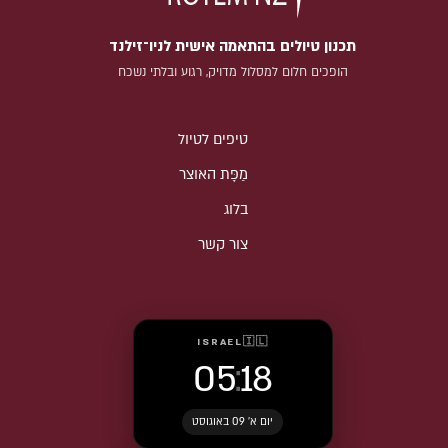
תכנון טיולים בהתאמה אישית לניו־זילנד
הופכים חלום למסלול מדויק, רגוע ובלתי נשכח
טיפים לטיול
מַפָּת האוצר
בלוג
צור קשר
ISRAEL
🇮🇱
05
:
18
יום א׳ 09 באוגוסט