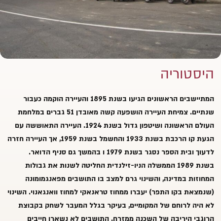
היסטוריה
המתיישבים הראשונים הגיעו בשנת 1895 והעיירה הוקמה כעבור
שנתיים. צמיחת העיירה הושפעה קשה מאובדן 51 גברים במלחמת
העולם הראשונה ושיטפון גדול בשנת 1924. העיירה התאוששה עם
הגעת קו הרכבת בשנת 1933 והחשמל בשנת 1959, אך העיירה חזרה
לדעוך ובית הספר נסגר בשנת 1979 ו בהמשך גם סניף הדואר.
בשנת 1989 הממשלה הניו-זילנדית החליטה לשנות את גבולות
המחוזות במדינה, והשינוי גרם למצב בו התושבים מפאנגמומונה
(שנמצאת בקו התפר) יעברו ממחוז טראנאקי למחוז וואנגאנוי. השינוי
לא היה לרוחם של המקומיים, בעיקר בגלל המעבר לשחק בקבוצת
הרוגבי היריבה של השכנה ממזרח. התושבים לא נשארו חייבים