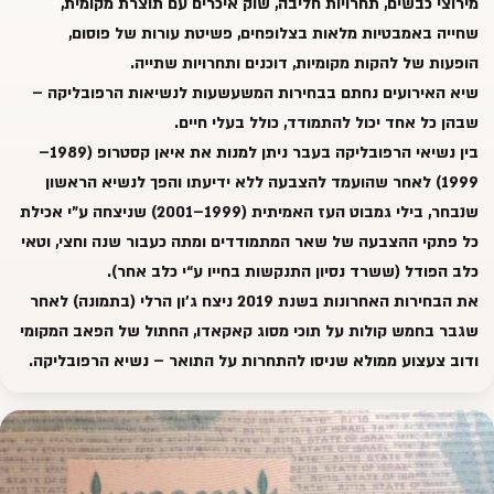
מירוצי כבשים, תחרויות חליבה, שוק איכרים עם תוצרת מקומית,
שחייה באמבטיות מלאות בצלופחים, פשיטת עורות של פוסום,
הופעות של להקות מקומיות, דוכנים ותחרויות שתייה.
שיא האירועים נחתם בבחירות המשעשעות לנשיאות הרפובליקה –
שבהן כל אחד יכול להתמודד, כולל בעלי חיים.
בין נשיאי הרפובליקה בעבר ניתן למנות את איאן קסטרופ (1989–
1999) לאחר שהועמד להצבעה ללא ידיעתו והפך לנשיא הראשון
שנבחר, בילי גמבוט העז האמיתית (1999–2001) שניצחה ע"י אכילת
כל פתקי ההצבעה של שאר המתמודדים ומתה כעבור שנה וחצי, וטאי
כלב הפודל (ששרד נסיון התנקשות בחייו ע“י כלב אחר).
את הבחירות האחרונות בשנת 2019 ניצח ג'ון הרלי (בתמונה) לאחר
שגבר בחמש קולות על תוכי מסוג קאקאדו, החתול של הפאב המקומי
ודוב צעצוע ממולא שניסו להתחרות על התואר – נשיא הרפובליקה.‎