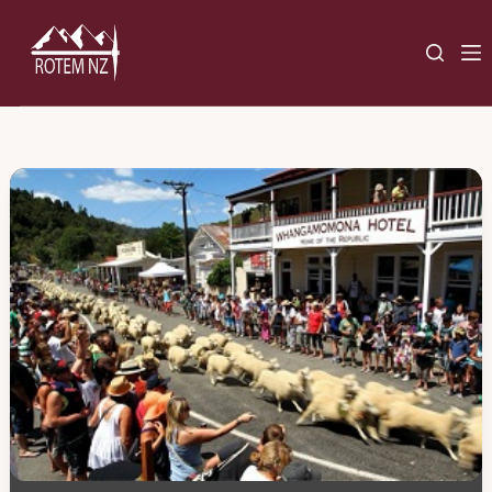
Ski
t
conten