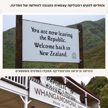
והחליטו להקים רפובליקה עצמאית כתגובה להחלטה של המדינה.
בכניסה וביציאה מהרפובליקה תתקלו בשלטים משעשעים