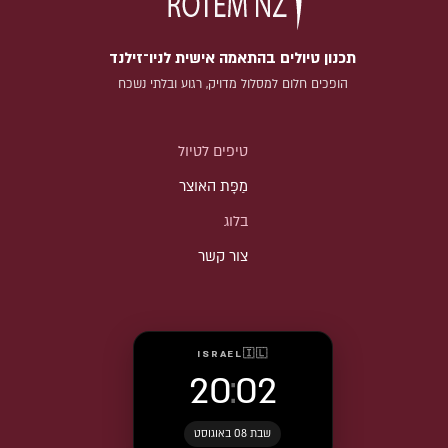
תכנון טיולים בהתאמה אישית לניו־זילנד
הופכים חלום למסלול מדויק, רגוע ובלתי נשכח
טיפים לטיול
מַפָּת האוצר
בלוג
צור קשר
ISRAEL
🇮🇱
20
:
02
שבת 08 באוגוסט