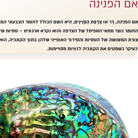
אם הפנינה
אם הפנינה, דַּר או צִדְפַּת הַפְּנִינִים, היא השם הכולל לחומר הצבעונ
החומר נוצר מתאי האפיתל של הצדפה והוא נקרא ארגוניט – טסיות של
צורת המשושה של הטסיות והסידור האופייני שלהן בתוך הקונכיה, הוא
בעיקר כשמטים את הקונכיה לזוויות מסויימות.